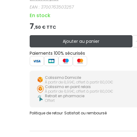
EAN :
3700763503257
En stock
7
,
50
€ TTC
Ajouter au panier
Paiements 100% sécurisés
Colissimo Domicile
À partir de 8,99€, offert à partir 80,00€
Colissimo en point relais
À partir de 6,99€, offert à partir 80,00€
Retrait en pharmacie
Offert
Politique de retour
Satisfait ou remboursé