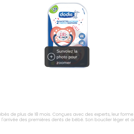
Survolez la
photo pour
zoomer
ébés de plus de 18 mois. Conçues avec des experts, leur for
 à l'arrivée des premières dents de bébé. Son bouclier léger et