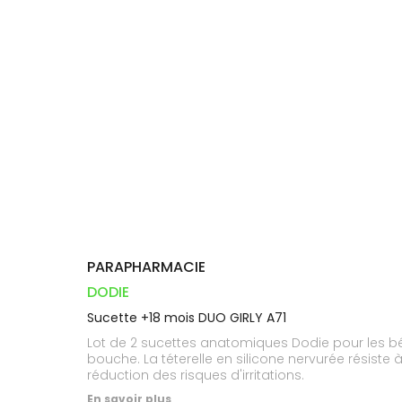
Orthopédie
Vétérinaire
VISAGE-
Etendre
VOTRE
Compléments
CORPS-
INFORMATIONS
APPLICATION
Trousse à
alimentaires
CHEVEUX
UTILES
DE SANTÉ
pharmacie
Dispositifs
Cheveux
PHARMACIES
médicaux
DE GARDE
Corps
Homme
Solaire
Visage
PARAPHARMACIE
DODIE
Sucette +18 mois DUO GIRLY A71
Lot de 2 sucettes anatomiques Dodie pour les b
bouche. La téterelle en silicone nervurée résiste
réduction des risques d'irritations.
En savoir plus