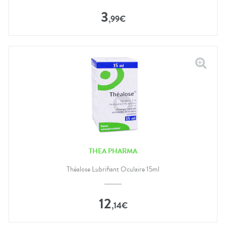
3
,
99
€
THEA PHARMA
Théalose Lubrifiant Oculaire 15ml
12
,
14
€