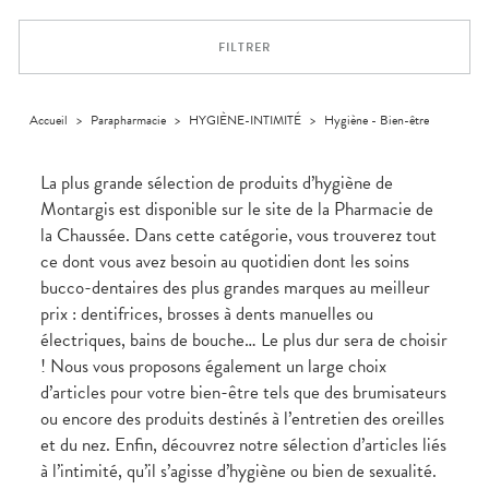
Orthopédie
Vétérinaire
VISAGE-
Etendre
VOTRE
Compléments
CORPS-
INFORMATIONS
APPLICATION
Trousse à
alimentaires
CHEVEUX
UTILES
DE SANTÉ
pharmacie
FILTRER
Dispositifs
Cheveux
PHARMACIES
médicaux
DE GARDE
Corps
Homme
Accueil
>
Parapharmacie
>
HYGIÈNE-INTIMITÉ
>
Hygiène - Bien-être
Solaire
Visage
La plus grande sélection de produits d’hygiène de
Montargis est disponible sur le site de la Pharmacie de
la Chaussée. Dans cette catégorie, vous trouverez tout
ce dont vous avez besoin au quotidien dont les soins
bucco-dentaires des plus grandes marques au meilleur
prix : dentifrices, brosses à dents manuelles ou
électriques, bains de bouche… Le plus dur sera de choisir
! Nous vous proposons également un large choix
d’articles pour votre bien-être tels que des brumisateurs
ou encore des produits destinés à l’entretien des oreilles
et du nez. Enfin, découvrez notre sélection d’articles liés
à l’intimité, qu’il s’agisse d’hygiène ou bien de sexualité.