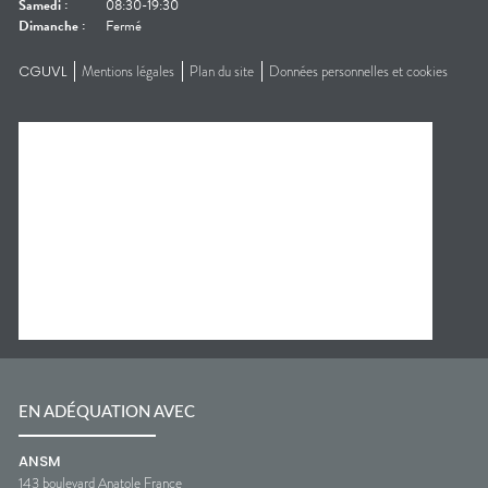
Samedi
:
08:30-19:30
Dimanche
:
Fermé
CGUVL
Mentions légales
Plan du site
Données personnelles et cookies
EN ADÉQUATION AVEC
ANSM
143 boulevard Anatole France