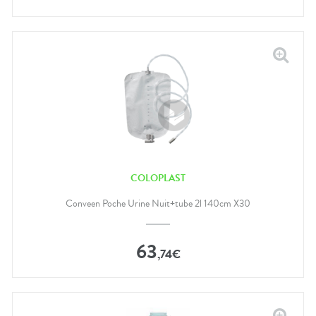
COLOPLAST
Conveen Poche Urine Nuit+tube 2l 140cm X30
63
,
74
€