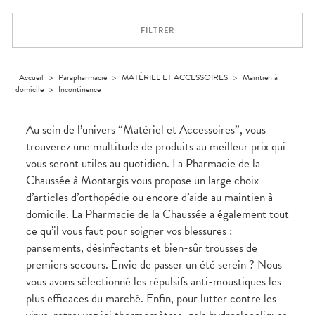
Orthopédie
Vétérinaire
VISAGE-
Etendre
VOTRE
Compléments
CORPS-
INFORMATIONS
APPLICATION
Trousse à
alimentaires
CHEVEUX
UTILES
DE SANTÉ
pharmacie
FILTRER
Dispositifs
Cheveux
PHARMACIES
médicaux
DE GARDE
Corps
Homme
Accueil
>
Parapharmacie
>
MATÉRIEL ET ACCESSOIRES
>
Maintien à
domicile
>
Incontinence
Solaire
Visage
Au sein de l’univers “Matériel et Accessoires”, vous
trouverez une multitude de produits au meilleur prix qui
vous seront utiles au quotidien. La Pharmacie de la
Chaussée à Montargis vous propose un large choix
d’articles d’orthopédie ou encore d’aide au maintien à
domicile. La Pharmacie de la Chaussée a également tout
ce qu’il vous faut pour soigner vos blessures :
pansements, désinfectants et bien-sûr trousses de
premiers secours. Envie de passer un été serein ? Nous
vous avons sélectionné les répulsifs anti-moustiques les
plus efficaces du marché. Enfin, pour lutter contre les