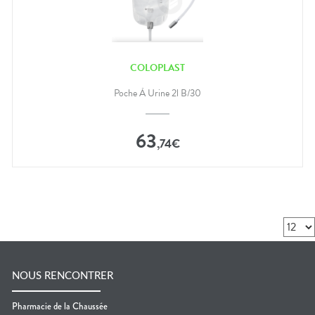
COLOPLAST
Poche À Urine 2l B/30
63
,
74
€
NOUS RENCONTRER
Pharmacie de la Chaussée