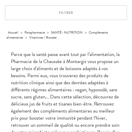
Orthopédie
Vétérinaire
VISAGE-
Etendre
VOTRE
Compléments
CORPS-
INFORMATIONS
APPLICATION
Trousse à
alimentaires
CHEVEUX
UTILES
DE SANTÉ
pharmacie
FILTRER
Dispositifs
Cheveux
PHARMACIES
médicaux
DE GARDE
Corps
Homme
Accueil
>
Parapharmacie
>
SANTÉ- NUTRITION
>
Compléments
alimentaires
>
Vitamines / Booster
Solaire
Visage
Parce que la santé passe avant tout par l’alimentation, la
Pharmacie de la Chaussée à Montargis vous propose un
large choix d’aliments et de boissons adaptés à vos
besoins. Parmi eux, vous trouverez des produits de
nutrition clinique ainsi que des denrées adaptées à
différents régimes alimentaires : vegan, hyposodé, sans
sucre, sans gluten... Dans cette sélection, découvrez de
délicieux jus de fruits et tisanes bien-être. Retrouvez
également des compléments alimentaires au meilleur
prix pour booster votre immunité pendant l’hiver,
retrouver un sommeil de qualité ou encore prendre soin