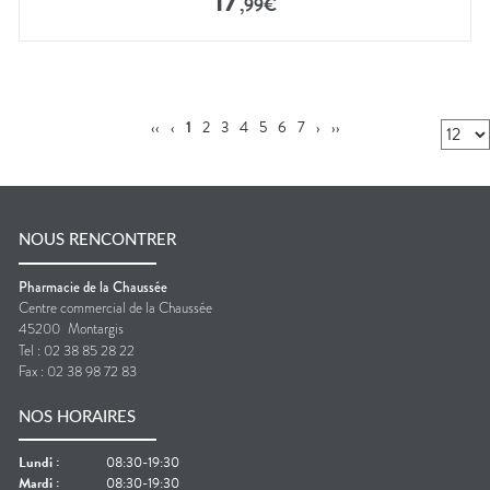
17
,
99
€
‹‹
‹
1
2
3
4
5
6
7
›
››
NOUS RENCONTRER
Pharmacie de la Chaussée
Centre commercial de la Chaussée
45200
Montargis
Tel :
02 38 85 28 22
Fax :
02 38 98 72 83
NOS HORAIRES
Lundi
:
08:30-19:30
Mardi
:
08:30-19:30