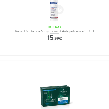
DUCRAY
Kelual Ds Intensive Spray Calmant Anti-pelliculaire 100mll
15
,
99
€