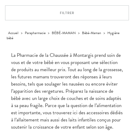
Orthopédie
Vétérinaire
VISAGE-
Etendre
VOTRE
Compléments
CORPS-
INFORMATIONS
APPLICATION
Trousse à
alimentaires
CHEVEUX
UTILES
DE SANTÉ
pharmacie
FILTRER
Dispositifs
Cheveux
PHARMACIES
médicaux
DE GARDE
Corps
Homme
Accueil
>
Parapharmacie
>
BÉBÉ-MAMAN
>
Bébé-Maman
>
Hygiène
bébé
Solaire
Visage
La Pharmacie de la Chaussée à Montargis prend soin de
vous et de votre bébé en vous proposant une sélection
de produits au meilleur prix. Tout au long de la grossesse,
les futures mamans trouveront des réponses à leurs
besoins, tels que soulager les nausées ou encore éviter
l’apparition des vergetures. Préparez la naissance de
bébé avec un large choix de couches et de soins adaptés
à sa peau fragile. Parce que la question de l’alimentation
est importante, vous trouverez ici des accessoires dédiés
à l’allaitement mais aussi des laits infantiles conçus pour
soutenir la croissance de votre enfant selon son âge.