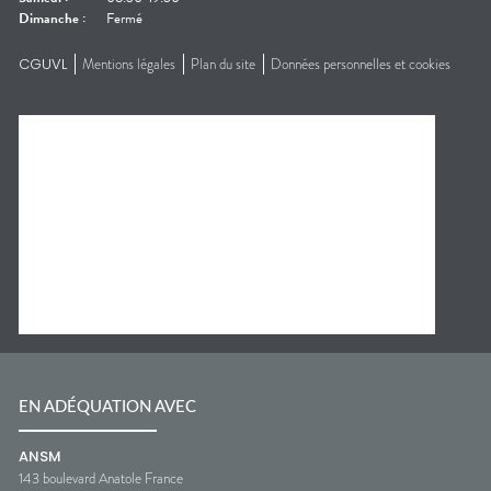
Dimanche
:
Fermé
CGUVL
Mentions légales
Plan du site
Données personnelles et cookies
EN ADÉQUATION AVEC
ANSM
143 boulevard Anatole France