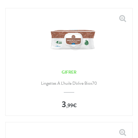
GIFRER
Lingettes À L'huile D'olive Biox70
3
,
99
€