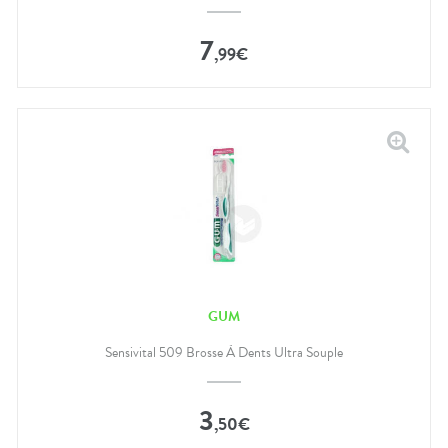
7
,
99
€
GUM
Sensivital 509 Brosse À Dents Ultra Souple
3
,
50
€