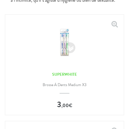
à l’intimité, qu’il s’agisse d’hygiène ou bien de sexualité.
SUPERWHITE
Brosse À Dents Medium X3
3
,
00
€