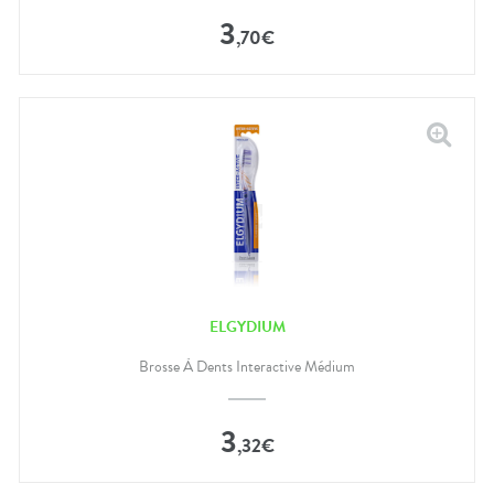
3
,
70
€
ELGYDIUM
Brosse À Dents Interactive Médium
3
,
32
€