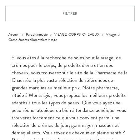
Orthopédie
Vétérinaire
VISAGE-
Etendre
VOTRE
Compléments
CORPS-
INFORMATIONS
APPLICATION
Trousse à
alimentaires
CHEVEUX
UTILES
DE SANTÉ
pharmacie
FILTRER
Dispositifs
Cheveux
PHARMACIES
médicaux
DE GARDE
Corps
Homme
Accueil
>
Parapharmacie
>
VISAGE-CORPS-CHEVEUX
>
Visage
>
Compléments alimentaires visage
Solaire
Visage
Si vous êtes à la recherche de soins pour le visage, de
crèmes pour le corps, de produits d’entretien des
cheveux, vous trouverez sur le site de la Pharmacie de la
Chaussée la plus vaste sélection de références de
grandes marques au meilleur prix. Notre pharmacie,
située à Montargis , vous propose les meilleurs produits
adaptés à tous les types de peaux. Que vous ayez une
peau sèche, atopique ou bien à tendance acnéique, vous
trouverez forcément ce qui vous convient parmi une
sélection de crèmes de jour, gommages, masques et
démaquillants. Vous rêvez de cheveux en pleine santé ?