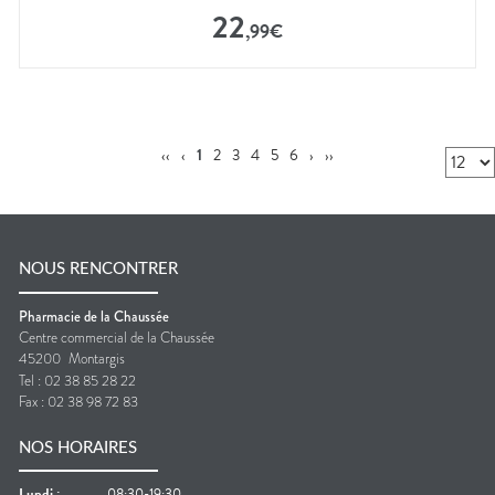
22
,
99
€
‹‹
‹
1
2
3
4
5
6
›
››
NOUS RENCONTRER
Pharmacie de la Chaussée
Centre commercial de la Chaussée
45200
Montargis
Tel :
02 38 85 28 22
Fax :
02 38 98 72 83
NOS HORAIRES
Lundi
:
08:30-19:30