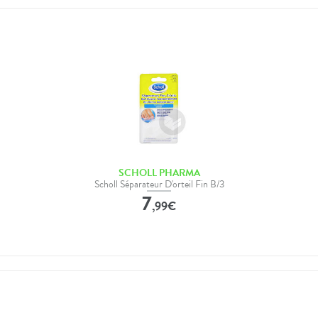
SCHOLL PHARMA
Scholl Séparateur D'orteil Fin B/3
7
,
99
€