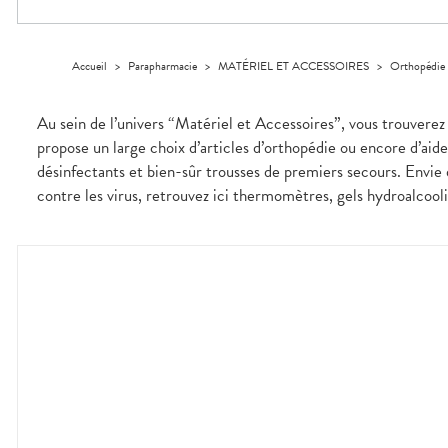
Orthopédie
Vétérinaire
VISAGE-
Etendre
VOTRE
Compléments
CORPS-
INFORMATIONS
APPLICATION
Trousse à
alimentaires
CHEVEUX
UTILES
DE SANTÉ
pharmacie
Dispositifs
Cheveux
PHARMACIES
Accueil
>
Parapharmacie
>
MATÉRIEL ET ACCESSOIRES
>
Orthopédie
médicaux
DE GARDE
Corps
Homme
Au sein de l’univers “Matériel et Accessoires”, vous trouverez
Solaire
propose un large choix d’articles d’orthopédie ou encore d’aid
Visage
désinfectants et bien-sûr trousses de premiers secours. Envie 
contre les virus, retrouvez ici thermomètres, gels hydroalcoo