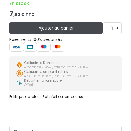
En stock
7
,
50
€ TTC
Ajouter au panier
-
1
+
Paiements 100% sécurisés
Colissimo Domicile
À partir de 8,99€, offert à partir 80,00€
Colissimo en point relais
À partir de 6,99€, offert à partir 80,00€
Retrait en pharmacie
Offert
Politique de retour
Satisfait ou remboursé