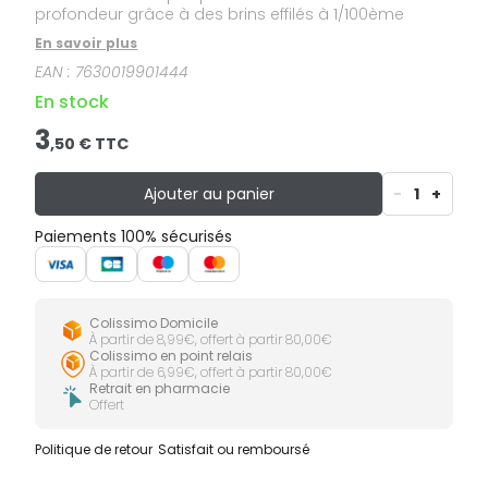
profondeur grâce à des brins effilés à 1/100ème
En savoir plus
EAN :
7630019901444
En stock
3
,
50
€ TTC
Ajouter au panier
-
1
+
Paiements 100% sécurisés
Colissimo Domicile
À partir de 8,99€, offert à partir 80,00€
Colissimo en point relais
À partir de 6,99€, offert à partir 80,00€
Retrait en pharmacie
Offert
Politique de retour
Satisfait ou remboursé