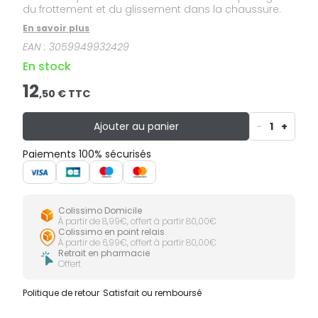
du frottement et du glissement dans la chaussure.
En savoir plus
EAN :
3059949932429
En stock
12
,
50
€ TTC
Ajouter au panier
-
1
+
Paiements 100% sécurisés
Colissimo Domicile
À partir de 8,99€, offert à partir 80,00€
Colissimo en point relais
À partir de 6,99€, offert à partir 80,00€
Retrait en pharmacie
Offert
Politique de retour
Satisfait ou remboursé