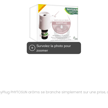
Survolez la photo pour
zoomer
ise EasyPlug PHYTOSUN arôms se branche simplement sur une prise,