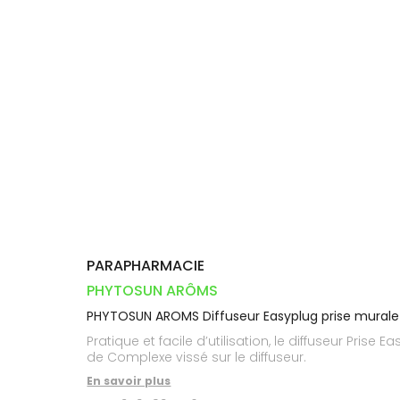
Orthopédie
Vétérinaire
VISAGE-
Etendre
VOTRE
Compléments
CORPS-
INFORMATIONS
APPLICATION
Trousse à
alimentaires
CHEVEUX
UTILES
DE SANTÉ
pharmacie
Dispositifs
Cheveux
PHARMACIES
médicaux
DE GARDE
Corps
Homme
Solaire
Visage
PARAPHARMACIE
PHYTOSUN ARÔMS
PHYTOSUN AROMS Diffuseur Easyplug prise murale
Pratique et facile d’utilisation, le diffuseur Pr
de Complexe vissé sur le diffuseur.
En savoir plus