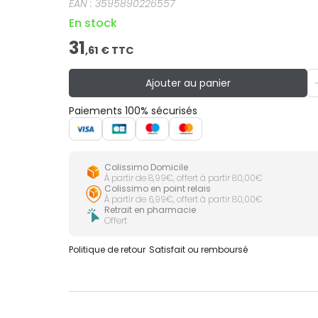
EAN :
3595890226557
En stock
31
,
61
€ TTC
Ajouter au panier
Paiements 100% sécurisés
Colissimo Domicile
À partir de 8,99€, offert à partir 80,00€
Colissimo en point relais
À partir de 6,99€, offert à partir 80,00€
Retrait en pharmacie
Offert
Politique de retour
Satisfait ou remboursé