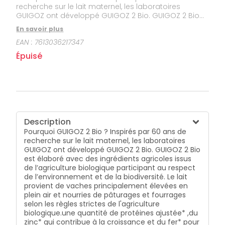
recherche sur le lait maternel, les laboratoires
GUIGOZ ont développé GUIGOZ 2 Bio. GUIGOZ 2 Bio
est élaboré avec des ingrédients agricoles issus de
En savoir plus
l’agriculture biologique participant au respect de
EAN :
7613036217347
l’environnement et de la biodiversité. Le lait provient
de vaches principalement élevées en plein air et
Épuisé
nourries de pâturages et fourrages selon les règles
strictes de l'agriculture biologique.une quantité de
protéines ajustée* ,du zinc* qui contribue à la
croissance et du fer* pour le développement cognitif
normal, des vitamines D*, A* et C* qui contribuent au
fonctionnement normal du système immunitaire, du
DHA* (acide docosahexaénoïque), de la famille des
Description
Oméga 3, issu d'huile de poisson, qui contribue au
Pourquoi GUIGOZ 2 Bio ? Inspirés par 60 ans de
développement normal du cerveau.* Conformément
recherche sur le lait maternel, les laboratoires
à la réglementation sur les laits de suite Le saviez
GUIGOZ ont développé GUIGOZ 2 Bio. GUIGOZ 2 Bio
vous : Nous collectons notre lait bio auprès de
est élaboré avec des ingrédients agricoles issus
fermes localisées en Suisse, principalement dans les
de l’agriculture biologique participant au respect
Alpes.
de l’environnement et de la biodiversité. Le lait
provient de vaches principalement élevées en
plein air et nourries de pâturages et fourrages
selon les règles strictes de l'agriculture
biologique.une quantité de protéines ajustée* ,du
zinc* qui contribue à la croissance et du fer* pour