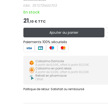
substitut de lait maternel avant 6 mois.
EAN :
3572731400703
En stock
21
,
10
€ TTC
Ajouter au panier
Paiements 100% sécurisés
Colissimo Domicile
À partir de 8,99€, offert à partir 80,00€
Colissimo en point relais
À partir de 6,99€, offert à partir 80,00€
Retrait en pharmacie
Offert
Politique de retour
Satisfait ou remboursé