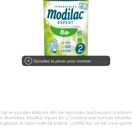
Survolez la photo pour zoomer
n lait en poudre élaboré afin de répondre aux besoins nutritio
ui a été fabriquée en France avec
giques et sans huile de palme. Certifié bio, ce lait vous garan