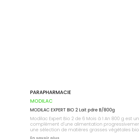
Orthopédie
Vétérinaire
VISAGE-
Etendre
VOTRE
Compléments
CORPS-
INFORMATIONS
APPLICATION
Trousse à
alimentaires
CHEVEUX
UTILES
DE SANTÉ
pharmacie
Dispositifs
Cheveux
PHARMACIES
médicaux
DE GARDE
Corps
Homme
Solaire
Visage
PARAPHARMACIE
MODILAC
MODILAC EXPERT BIO 2 Lait pdre B/800g
Modilac Expert Bio 2 de 6 Mois à 1 An 800 g est u
complément d'une alimentation progressivement diversifiée. Modilac Expert Bio 2 contient une formule infantile biologique q
une sélection de matières grasses végétales biolo
tout au long de la chaîne. Ce lait convient à l'alimentation progressivement diversifiée du nourrisson à partir de 6 mois mais ne doit pas être utilisé comme
En savoir plus