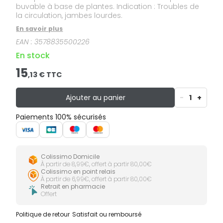
buvable à base de plantes. Indication : Troubles de
la circulation, jambes lourdes.
En savoir plus
EAN :
3578835500226
En stock
15
,
13
€ TTC
Ajouter au panier
-
1
+
Paiements 100% sécurisés
Colissimo Domicile
À partir de 8,99€, offert à partir 80,00€
Colissimo en point relais
À partir de 6,99€, offert à partir 80,00€
Retrait en pharmacie
Offert
Politique de retour
Satisfait ou remboursé