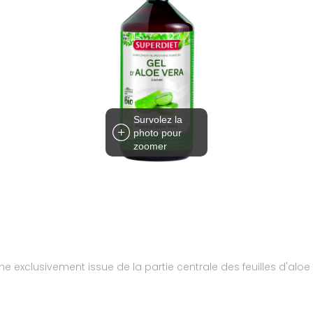
Survolez la
photo pour
zoomer
che exclusivement issue de la partie centrale des feuilles d'alo