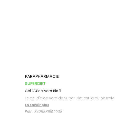
Orthopédie
Vétérinaire
VISAGE-
Etendre
VOTRE
Compléments
CORPS-
INFORMATIONS
APPLICATION
Trousse à
alimentaires
CHEVEUX
UTILES
DE SANTÉ
pharmacie
Dispositifs
Cheveux
PHARMACIES
médicaux
DE GARDE
Corps
Homme
Solaire
Visage
PARAPHARMACIE
SUPERDIET
Gel D'Aloe Vera Bio 1l
Le gel d'aloe vera de Super Diet est la pulpe fraî
En savoir plus
EAN :
3428881952008