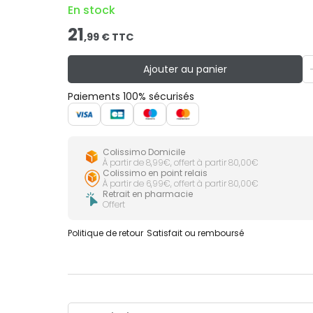
En stock
21
,
99
€ TTC
Ajouter au panier
Paiements 100% sécurisés
Colissimo Domicile
À partir de 8,99€, offert à partir 80,00€
Colissimo en point relais
À partir de 6,99€, offert à partir 80,00€
Retrait en pharmacie
Offert
Politique de retour
Satisfait ou remboursé