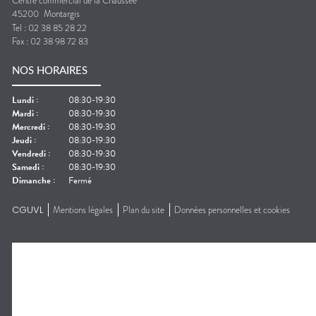
Centre commercial de la Chaussée
45200
Montargis
Tel :
02 38 85 28 22
Fax :
02 38 98 72 83
NOS HORAIRES
Lundi
:
08:30-19:30
Mardi
:
08:30-19:30
Mercredi
:
08:30-19:30
Jeudi
:
08:30-19:30
Vendredi
:
08:30-19:30
Samedi
:
08:30-19:30
Dimanche
:
Fermé
CGUVL
Mentions légales
Plan du site
Données personnelles et cookies