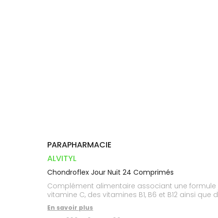
Orthopédie
Vétérinaire
VISAGE-
Etendre
VOTRE
Compléments
CORPS-
INFORMATIONS
APPLICATION
Trousse à
alimentaires
CHEVEUX
UTILES
DE SANTÉ
pharmacie
Dispositifs
Cheveux
PHARMACIES
médicaux
DE GARDE
Corps
Homme
Solaire
Visage
PARAPHARMACIE
ALVITYL
Chondroflex Jour Nuit 24 Comprimés
Complément alimentaire associant une formule jo
vitamine C, des vitamines B1, B6 et B12 ainsi que d
En savoir plus