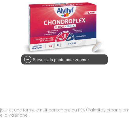
Survolez la photo pour zoomer
ur et une formule nuit contenant du PEA (Palmitoylethanolami
e la valériane.