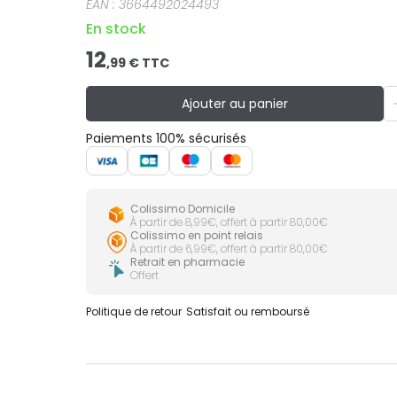
EAN :
3664492024493
En stock
12
,
99
€ TTC
Ajouter au panier
Paiements 100% sécurisés
Colissimo Domicile
À partir de 8,99€, offert à partir 80,00€
Colissimo en point relais
À partir de 6,99€, offert à partir 80,00€
Retrait en pharmacie
Offert
Politique de retour
Satisfait ou remboursé