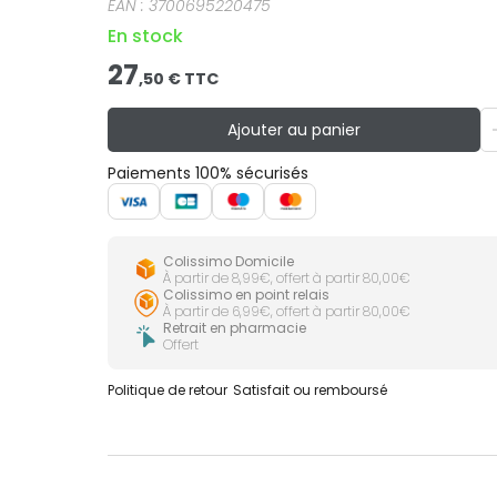
EAN :
3700695220475
En stock
27
,
50
€ TTC
Ajouter au panier
Paiements 100% sécurisés
Colissimo Domicile
À partir de 8,99€, offert à partir 80,00€
Colissimo en point relais
À partir de 6,99€, offert à partir 80,00€
Retrait en pharmacie
Offert
Politique de retour
Satisfait ou remboursé