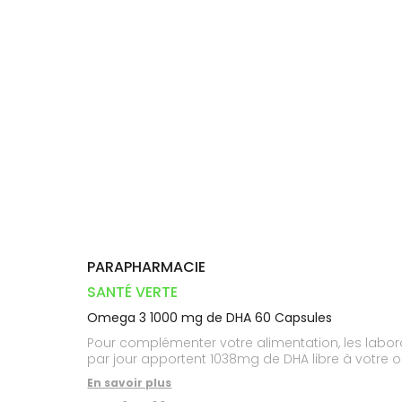
Orthopédie
Vétérinaire
VISAGE-
Etendre
VOTRE
Compléments
CORPS-
INFORMATIONS
APPLICATION
Trousse à
alimentaires
CHEVEUX
UTILES
DE SANTÉ
pharmacie
Dispositifs
Cheveux
PHARMACIES
médicaux
DE GARDE
Corps
Homme
Solaire
Visage
PARAPHARMACIE
SANTÉ VERTE
Omega 3 1000 mg de DHA 60 Capsules
Pour complémenter votre alimentation, les labo
par jour apportent 1038mg de DHA libre à votre 
En savoir plus