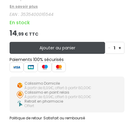
En savoir plus
EAN :
3535400016544
En stock
14
,
99
€ TTC
Ajouter au panier
-
1
+
Paiements 100% sécurisés
Colissimo Domicile
À partir de 8,99€, offert à partir 80,00€
Colissimo en point relais
À partir de 6,99€, offert à partir 80,00€
Retrait en pharmacie
Offert
Politique de retour
Satisfait ou remboursé