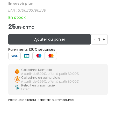
ongles.
En savoir plus
EAN :
3760203790289
En stock
25
,
99
€ TTC
Ajouter au panier
-
1
+
Paiements 100% sécurisés
Colissimo Domicile
À partir de 8,99€, offert à partir 80,00€
Colissimo en point relais
À partir de 6,99€, offert à partir 80,00€
Retrait en pharmacie
Offert
Politique de retour
Satisfait ou remboursé