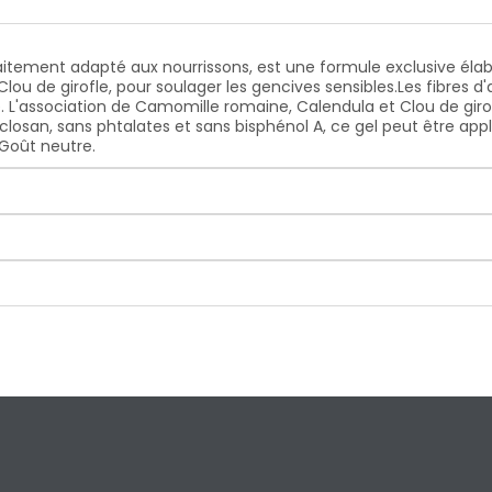
rfaitement adapté aux nourrissons, est une formule exclusive é
ou de girofle, pour soulager les gencives sensibles.Les fibres d
. L'association de Camomille romaine, Calendula et Clou de giro
closan, sans phtalates et sans bisphénol A, ce gel peut être ap
.Goût neutre.