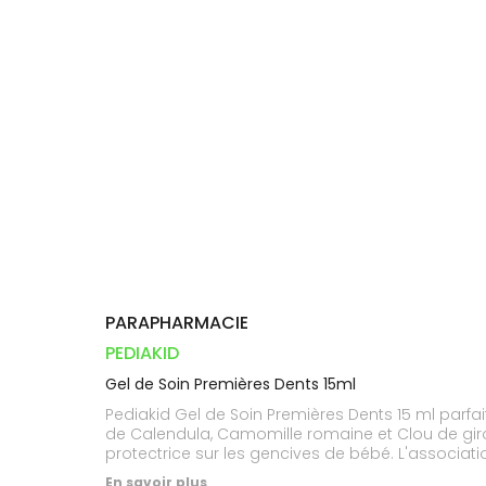
Orthopédie
Vétérinaire
VISAGE-
Etendre
VOTRE
Compléments
CORPS-
INFORMATIONS
APPLICATION
Trousse à
alimentaires
CHEVEUX
UTILES
DE SANTÉ
pharmacie
Dispositifs
Cheveux
PHARMACIES
médicaux
DE GARDE
Corps
Homme
Solaire
Visage
PARAPHARMACIE
PEDIAKID
Gel de Soin Premières Dents 15ml
Pediakid Gel de Soin Premières Dents 15 ml parf
de Calendula, Camomille romaine et Clou de girofl
protectrice sur les gencives de bébé. L'associat
antibactérienne.Sans parabènes, sans triclosan,
En savoir plus