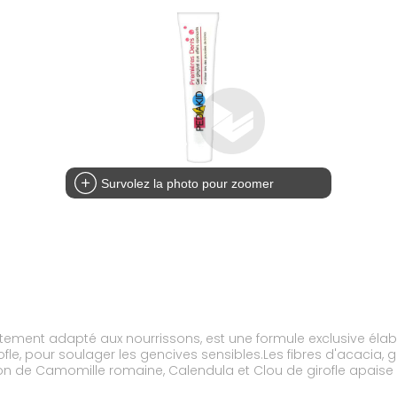
Survolez la photo pour zoomer
aitement adapté aux nourrissons, est une formule exclusive él
e, pour soulager les gencives sensibles.Les fibres d'acacia, g
ion de Camomille romaine, Calendula et Clou de girofle apaise
 sans phtalates et sans bisphénol A, ce gel peut être appliqué