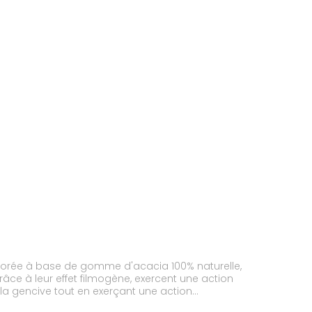
aborée à base de gomme d'acacia 100% naturelle,
râce à leur effet filmogène, exercent une action
 la gencive tout en exerçant une action
 en massages légers sur les gencives du