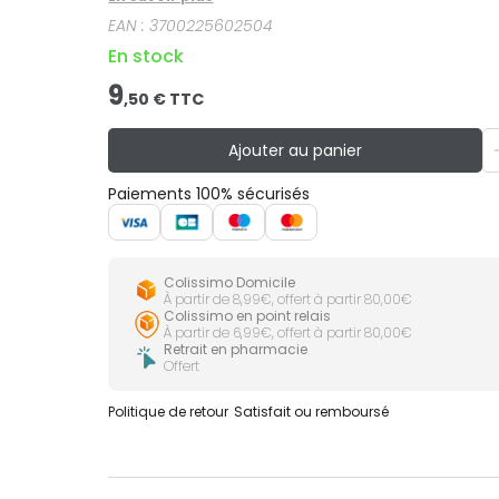
nourrisson dès l'apparition des premières dents.
EAN :
3700225602504
En stock
9
,
50
€ TTC
Ajouter au panier
Paiements 100% sécurisés
Colissimo Domicile
À partir de 8,99€, offert à partir 80,00€
Colissimo en point relais
À partir de 6,99€, offert à partir 80,00€
Retrait en pharmacie
Offert
Politique de retour
Satisfait ou remboursé