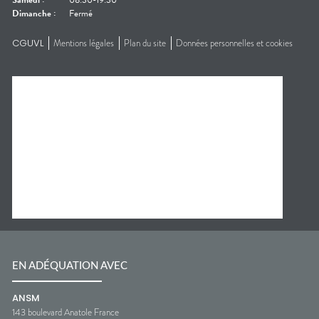
Samedi
:
08:30-19:30
Dimanche
:
Fermé
CGUVL
Mentions légales
Plan du site
Données personnelles et cookies
EN ADÉQUATION AVEC
ANSM
143 boulevard Anatole France