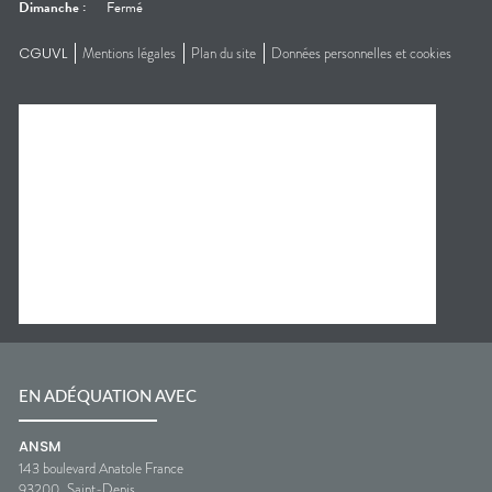
Dimanche
:
Fermé
CGUVL
Mentions légales
Plan du site
Données personnelles et cookies
EN ADÉQUATION AVEC
ANSM
143 boulevard Anatole France
93200
Saint-Denis