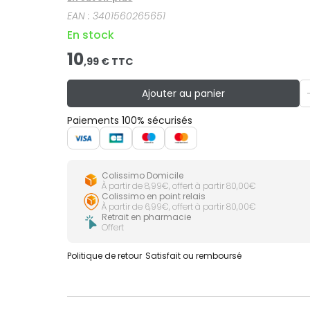
EAN :
3401560265651
En stock
10
,
99
€ TTC
Ajouter au panier
Paiements 100% sécurisés
Colissimo Domicile
À partir de 8,99€, offert à partir 80,00€
Colissimo en point relais
À partir de 6,99€, offert à partir 80,00€
Retrait en pharmacie
Offert
Politique de retour
Satisfait ou remboursé