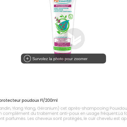
Survolez la photo pour zoomer
protecteur poudoux Fl/200ml
vandin, Ylang Ylang, Géranium) cet après-shampooing Pouxdou
ise en complément du traitement anti-poux en usage fréquent.La f
t parfumés. Les cheveux sont protégés, le cuir chevelu est ap