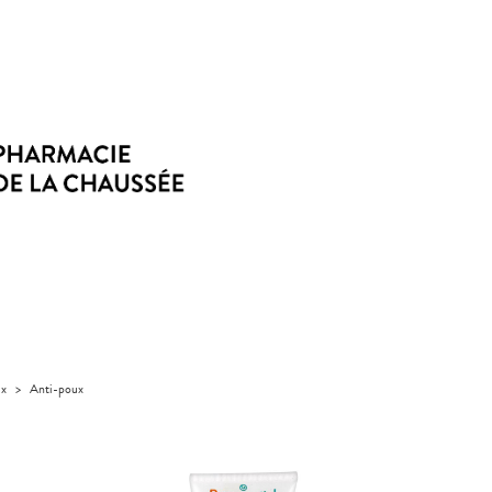
ux
>
Anti-poux