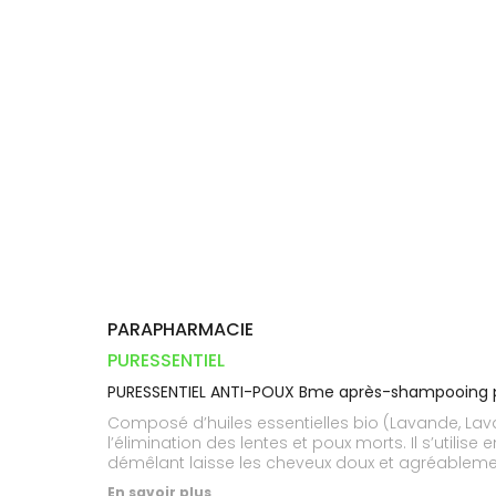
Orthopédie
Vétérinaire
VISAGE-
Etendre
VOTRE
Compléments
CORPS-
INFORMATIONS
APPLICATION
Trousse à
alimentaires
CHEVEUX
UTILES
DE SANTÉ
pharmacie
Dispositifs
Cheveux
PHARMACIES
médicaux
DE GARDE
Corps
Homme
Solaire
Visage
PARAPHARMACIE
PURESSENTIEL
PURESSENTIEL ANTI-POUX Bme après-shampooing 
Composé d’huiles essentielles bio (Lavande, La
l’élimination des lentes et poux morts. Il s’util
démêlant laisse les cheveux doux et agréablemen
En savoir plus