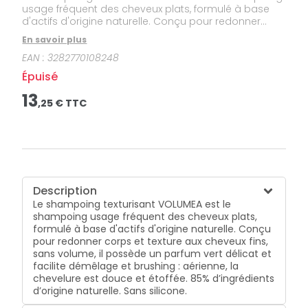
usage fréquent des cheveux plats, formulé à base
d'actifs d'origine naturelle. Conçu pour redonner
corps et texture aux cheveux fins, sans volume, il
En savoir plus
possède un parfum vert délicat et facilite démêlage
EAN :
3282770108248
et brushing : aérienne, la chevelure est douce et
étoffée. 85% d’ingrédients d’origine naturelle. Sans
Épuisé
silicone.
13
,
25
€ TTC
Description
Le shampoing texturisant VOLUMEA est le
shampoing usage fréquent des cheveux plats,
formulé à base d'actifs d'origine naturelle. Conçu
pour redonner corps et texture aux cheveux fins,
sans volume, il possède un parfum vert délicat et
facilite démêlage et brushing : aérienne, la
chevelure est douce et étoffée. 85% d’ingrédients
d’origine naturelle. Sans silicone.