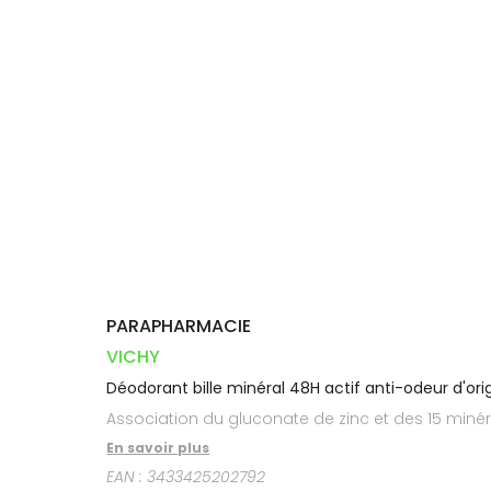
Orthopédie
Vétérinaire
VISAGE-
Etendre
VOTRE
Compléments
CORPS-
INFORMATIONS
APPLICATION
Trousse à
alimentaires
CHEVEUX
UTILES
DE SANTÉ
pharmacie
Dispositifs
Cheveux
PHARMACIES
médicaux
DE GARDE
Corps
Homme
Solaire
Visage
PARAPHARMACIE
VICHY
Déodorant bille minéral 48H actif anti-odeur d'ori
Association du gluconate de zinc et des 15 minér
En savoir plus
EAN :
3433425202792