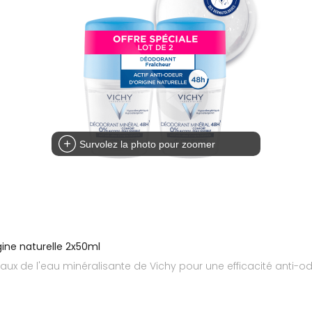
Survolez la photo pour zoomer
gine naturelle 2x50ml
aux de l'eau minéralisante de Vichy pour une efficacité anti-od