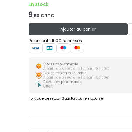
En stock
9
,
50
€ TTC
Ajouter au panier
Paiements 100% sécurisés
Colissimo Domicile
À partir de 8,99€, offert à partir 80,00€
Colissimo en point relais
À partir de 6,99€, offert à partir 80,00€
Retrait en pharmacie
Offert
Politique de retour
Satisfait ou remboursé