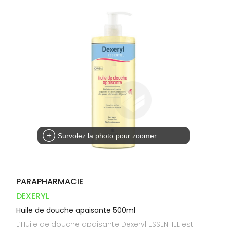
Orthopédie
Vétérinaire
VISAGE-
Etendre
VOTRE
Compléments
CORPS-
INFORMATIONS
APPLICATION
Trousse à
alimentaires
CHEVEUX
UTILES
DE SANTÉ
pharmacie
Dispositifs
Cheveux
PHARMACIES
médicaux
DE GARDE
Corps
Homme
Solaire
Visage
Survolez la photo pour zoomer
PARAPHARMACIE
DEXERYL
Huile de douche apaisante 500ml
L’Huile de douche apaisante Dexeryl ESSENTIEL est