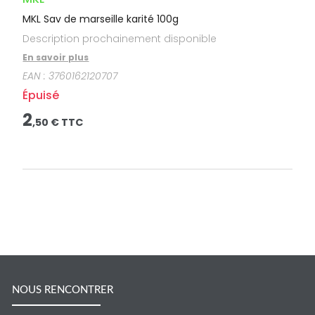
MKL Sav de marseille karité 100g
Description prochainement disponible
En savoir plus
EAN :
3760162120707
Épuisé
2
,
50
€ TTC
NOUS RENCONTRER