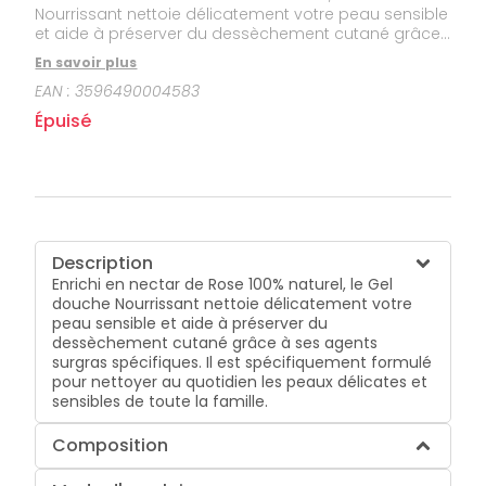
Nourrissant nettoie délicatement votre peau sensible
et aide à préserver du dessèchement cutané grâce
à ses agents surgras spécifiques. Il est
En savoir plus
spécifiquement formulé pour nettoyer au quotidien
EAN :
3596490004583
les peaux délicates et sensibles de toute la famille.
Épuisé
Description
Enrichi en nectar de Rose 100% naturel, le Gel
douche Nourrissant nettoie délicatement votre
peau sensible et aide à préserver du
dessèchement cutané grâce à ses agents
surgras spécifiques. Il est spécifiquement formulé
pour nettoyer au quotidien les peaux délicates et
sensibles de toute la famille.
Composition