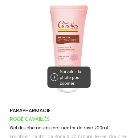
Orthopédie
Vétérinaire
VISAGE-
Etendre
VOTRE
Compléments
CORPS-
INFORMATIONS
APPLICATION
Trousse à
alimentaires
CHEVEUX
UTILES
DE SANTÉ
pharmacie
Dispositifs
Cheveux
PHARMACIES
médicaux
DE GARDE
Corps
Homme
Solaire
Visage
Survolez la
photo pour
zoomer
PARAPHARMACIE
ROGÉ CAVAILLÈS
Gel douche nourrissant nectar de rose 200ml
Enrichi en nectar de Rose 100% naturel, le Gel douche