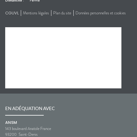
Dimanche
:
Fermé
CGUVL
Mentions légales
Plan du site
Données personnelles et cookies
EN ADÉQUATION AVEC
ANSM
143 boulevard Anatole France
93200
Saint-Denis