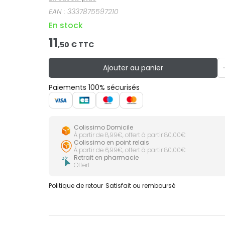
EAN :
3337875597210
En stock
11
,
50
€ TTC
Ajouter au panier
Paiements 100% sécurisés
Colissimo Domicile
À partir de 8,99€, offert à partir 80,00€
Colissimo en point relais
À partir de 6,99€, offert à partir 80,00€
Retrait en pharmacie
Offert
Politique de retour
Satisfait ou remboursé