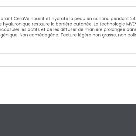
atant CeraVe nourrit et hydrate la peau en continu pendant 24H
e hyaluronique restaure la barrière cutanée. La technologie MVE®
capsuler les actifs et de les diffuser de manière prolongée dan
génique. Non comédogène. Texture légère non grasse, non collant