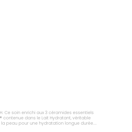
. Ce soin enrichi aux 3 céramides essentiels
 contenue dans le Lait Hydratant, véritable
ns la peau pour une hydratation longue durée.
te à habillage rapide. Pour toute la famille.