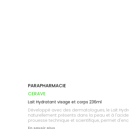
Orthopédie
Vétérinaire
VISAGE-
Etendre
VOTRE
Compléments
CORPS-
INFORMATIONS
APPLICATION
Trousse à
alimentaires
CHEVEUX
UTILES
DE SANTÉ
pharmacie
Dispositifs
Cheveux
PHARMACIES
médicaux
DE GARDE
Corps
Homme
Solaire
Visage
PARAPHARMACIE
CERAVE
Lait Hydratant visage et corps 236ml
Développé avec des dermatologues, le Lait Hydra
naturellement présents dans la peau et à l'acide
prouesse technique et scientifique, permet d'enc
Formule visage et corps. Sans parfum. Hypoallerg
En savoir plus