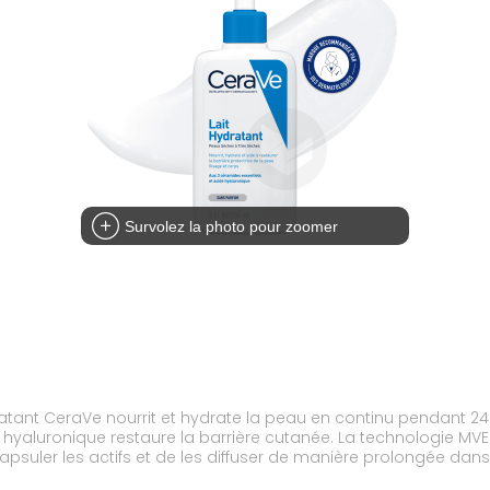
Survolez la photo pour zoomer
tant CeraVe nourrit et hydrate la peau en continu pendant 24H
 hyaluronique restaure la barrière cutanée. La technologie MVE®
apsuler les actifs et de les diffuser de manière prolongée da
énique. Non comédogène. Texture légère non grasse, non collan