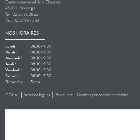
Centre commercial de la Chaussée
45200
Montargis
Tel :
02 38 85 28 22
Fax :
02 38 98 72 83
NOS HORAIRES
Lundi
:
08:30-19:30
Mardi
:
08:30-19:30
Mercredi
:
08:30-19:30
Jeudi
:
08:30-19:30
Vendredi
:
08:30-19:30
Samedi
:
08:30-19:30
Dimanche
:
Fermé
CGUVL
Mentions légales
Plan du site
Données personnelles et cookies