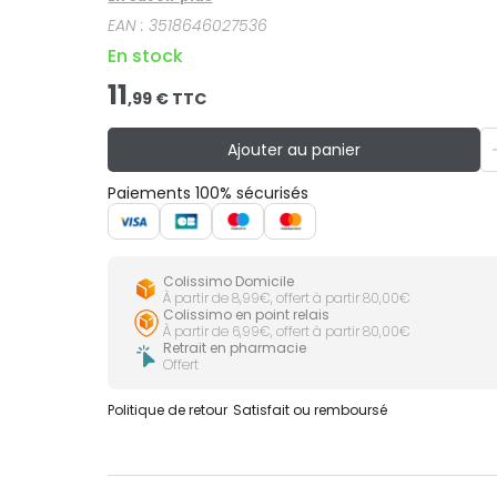
EAN :
3518646027536
En stock
11
,
99
€ TTC
Ajouter au panier
Paiements 100% sécurisés
Colissimo Domicile
À partir de 8,99€, offert à partir 80,00€
Colissimo en point relais
À partir de 6,99€, offert à partir 80,00€
Retrait en pharmacie
Offert
Politique de retour
Satisfait ou remboursé