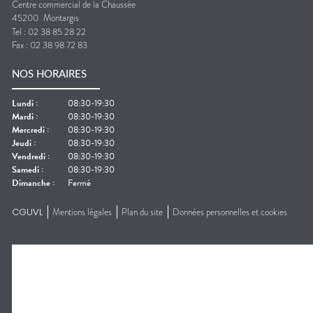
Centre commercial de la Chaussée
45200
Montargis
Tel :
02 38 85 28 22
Fax :
02 38 98 72 83
NOS HORAIRES
Lundi
:
08:30-19:30
Mardi
:
08:30-19:30
Mercredi
:
08:30-19:30
Jeudi
:
08:30-19:30
Vendredi
:
08:30-19:30
Samedi
:
08:30-19:30
Dimanche
:
Fermé
CGUVL
Mentions légales
Plan du site
Données personnelles et cookies