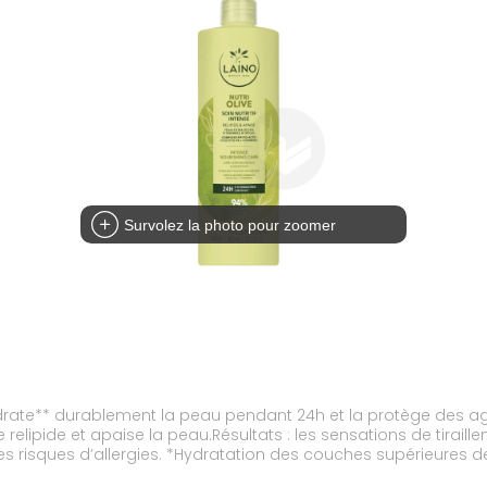
Survolez la photo pour zoomer
drate** durablement la peau pendant 24h et la protège des ag
ne relipide et apaise la peau.Résultats : les sensations de tirai
 risques d’allergies. *Hydratation des couches supérieures de 
ine naturelle