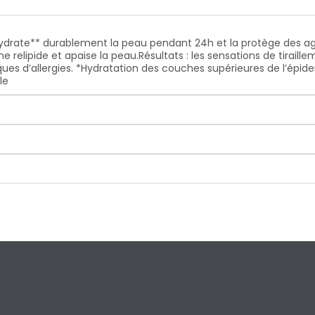
ydrate** durablement la peau pendant 24h et la protège des agr
ne relipide et apaise la peau.
Résultats : les sensations de tirail
ues d’allergies.
*Hydratation des couches supérieures de l’épider
le