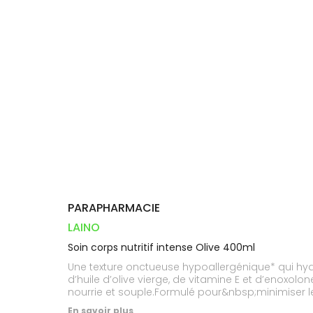
Orthopédie
Vétérinaire
VISAGE-
Etendre
VOTRE
Compléments
CORPS-
INFORMATIONS
APPLICATION
Trousse à
alimentaires
CHEVEUX
UTILES
DE SANTÉ
pharmacie
Dispositifs
Cheveux
PHARMACIES
médicaux
DE GARDE
Corps
Homme
Solaire
Visage
PARAPHARMACIE
LAINO
Soin corps nutritif intense Olive 400ml
Une texture onctueuse hypoallergénique* qui hy
d’huile d’olive vierge, de vitamine E et d’enoxolo
nourrie et souple.Formulé pour&nbsp;minimiser les
volontaires pendant 24h.94% d’ingrédients d’orig
En savoir plus