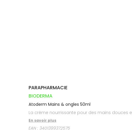
Orthopédie
Vétérinaire
VISAGE-
Etendre
VOTRE
Compléments
CORPS-
INFORMATIONS
APPLICATION
Trousse à
alimentaires
CHEVEUX
UTILES
DE SANTÉ
pharmacie
Dispositifs
Cheveux
PHARMACIES
médicaux
DE GARDE
Corps
Homme
Solaire
Visage
PARAPHARMACIE
BIODERMA
Atoderm Mains & ongles 50ml
La crème nourrissante pour des mains douces et
En savoir plus
EAN :
3401399372575