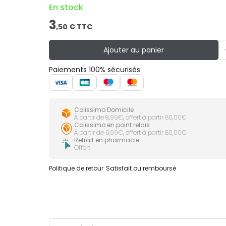
En stock
3
,
50
€ TTC
Ajouter au panier
Paiements 100% sécurisés
Colissimo Domicile
À partir de 8,99€, offert à partir 80,00€
Colissimo en point relais
À partir de 6,99€, offert à partir 80,00€
Retrait en pharmacie
Offert
Politique de retour
Satisfait ou remboursé