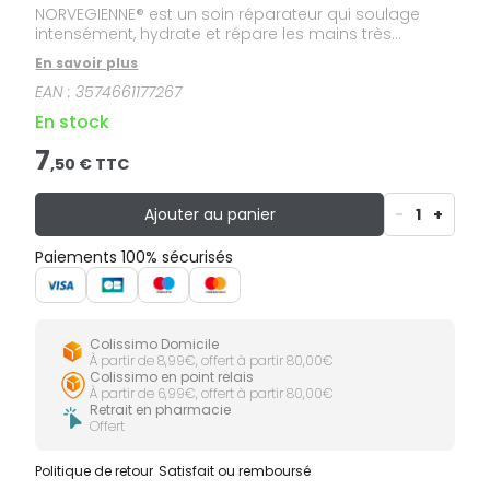
NORVEGIENNE® est un soin réparateur qui soulage
intensément, hydrate et répare les mains très
abîmées, même fissurées et crevassées. Son
En savoir plus
efficacité est prouvée cliniquement : dès le 1er jour,
EAN :
3574661177267
les mains commencent à redevenir douces et lisses.
D’autre part, sa texture non collante est rapidement
En stock
absorbée, permettant une utilisation des plus
agréables.
7
,
50
€ TTC
Ajouter au panier
-
1
+
Paiements 100% sécurisés
Colissimo Domicile
À partir de 8,99€, offert à partir 80,00€
Colissimo en point relais
À partir de 6,99€, offert à partir 80,00€
Retrait en pharmacie
Offert
Politique de retour
Satisfait ou remboursé