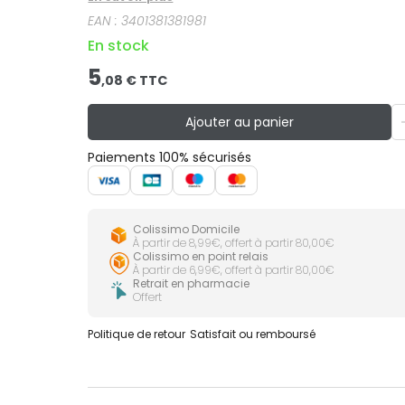
EAN :
3401381381981
En stock
5
,
08
€ TTC
Ajouter au panier
Paiements 100% sécurisés
Colissimo Domicile
À partir de 8,99€, offert à partir 80,00€
Colissimo en point relais
À partir de 6,99€, offert à partir 80,00€
Retrait en pharmacie
Offert
Politique de retour
Satisfait ou remboursé