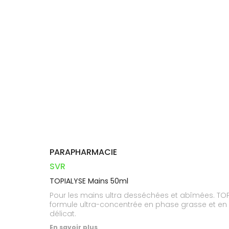
Orthopédie
Vétérinaire
VISAGE-
Etendre
VOTRE
Compléments
CORPS-
INFORMATIONS
APPLICATION
Trousse à
alimentaires
CHEVEUX
UTILES
DE SANTÉ
pharmacie
Dispositifs
Cheveux
PHARMACIES
médicaux
DE GARDE
Corps
Homme
Solaire
Visage
PARAPHARMACIE
SVR
TOPIALYSE Mains 50ml
Pour les mains ultra desséchées et abîmées. TOP
formule ultra-concentrée en phase grasse et en b
délicat.
En savoir plus