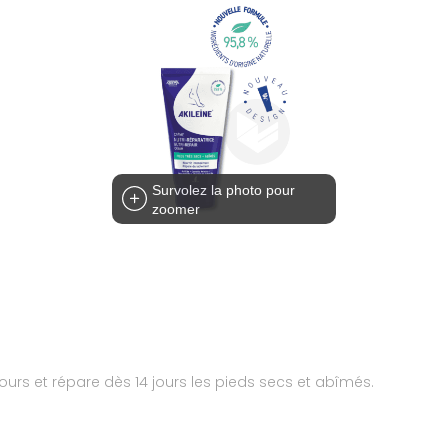
Survolez la photo pour
zoomer
jours et répare dès 14 jours les pieds secs et abîmés.