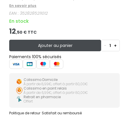
En savoir plus
EAN :
3528285211012
En stock
12
,
50
€ TTC
Ajouter au panier
-
1
+
Paiements 100% sécurisés
Colissimo Domicile
À partir de 8,99€, offert à partir 80,00€
Colissimo en point relais
À partir de 6,99€, offert à partir 80,00€
Retrait en pharmacie
Offert
Politique de retour
Satisfait ou remboursé