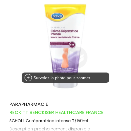
Orthopédie
Vétérinaire
VISAGE-
Etendre
VOTRE
Compléments
CORPS-
INFORMATIONS
APPLICATION
Trousse à
alimentaires
CHEVEUX
UTILES
DE SANTÉ
pharmacie
Dispositifs
Cheveux
PHARMACIES
médicaux
DE GARDE
Corps
Homme
Solaire
Visage
Survolez la photo pour zoomer
PARAPHARMACIE
RECKITT BENCKISER HEALTHCARE FRANCE
SCHOLL Cr réparatrice intense T/150ml
Description prochainement disponible