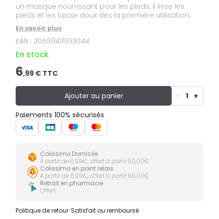
un masque nourrissant pour les pieds, il lisse les
pieds et les laisse doux dès la première utilisation.
En savoir plus
EAN :
3059949933044
En stock
6
,
99
€ TTC
Ajouter au panier
-
1
+
Paiements 100% sécurisés
Colissimo Domicile
À partir de 8,99€, offert à partir 80,00€
Colissimo en point relais
À partir de 6,99€, offert à partir 80,00€
Retrait en pharmacie
Offert
Politique de retour
Satisfait ou remboursé