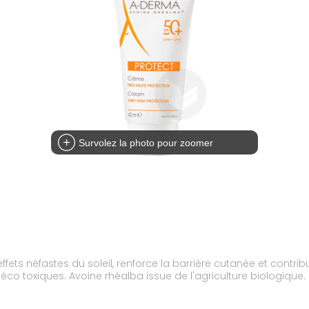
Survolez la photo pour zoomer
fets néfastes du soleil, renforce la barrière cutanée et contribu
n éco toxiques. Avoine rhéalba issue de l'agriculture biologique.