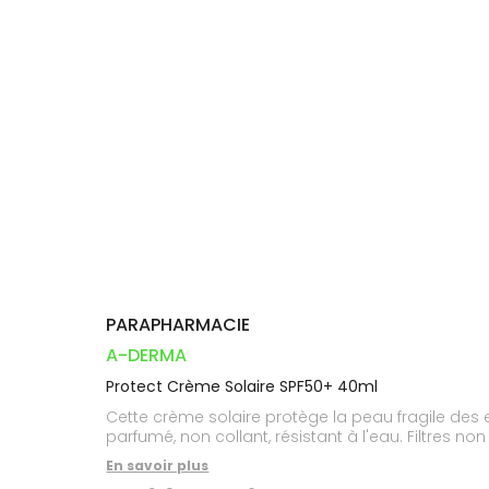
Orthopédie
Vétérinaire
VISAGE-
Etendre
VOTRE
Compléments
CORPS-
INFORMATIONS
APPLICATION
Trousse à
alimentaires
CHEVEUX
UTILES
DE SANTÉ
pharmacie
Dispositifs
Cheveux
PHARMACIES
médicaux
DE GARDE
Corps
Homme
Solaire
Visage
PARAPHARMACIE
A-DERMA
Protect Crème Solaire SPF50+ 40ml
Cette crème solaire protège la peau fragile des ef
parfumé, non collant, résistant à l'eau. Filtres no
En savoir plus