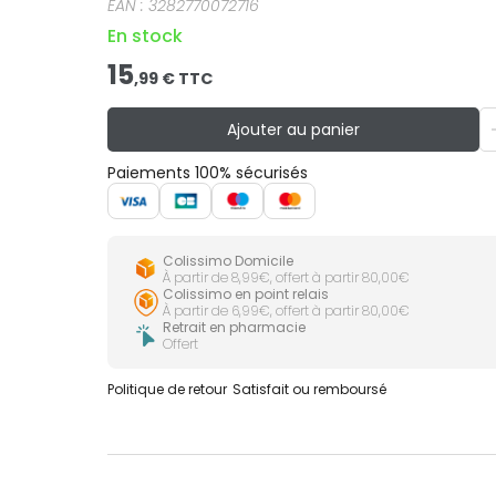
EAN :
3282770072716
En stock
15
,
99
€ TTC
Ajouter au panier
Paiements 100% sécurisés
Colissimo Domicile
À partir de 8,99€, offert à partir 80,00€
Colissimo en point relais
À partir de 6,99€, offert à partir 80,00€
Retrait en pharmacie
Offert
Politique de retour
Satisfait ou remboursé