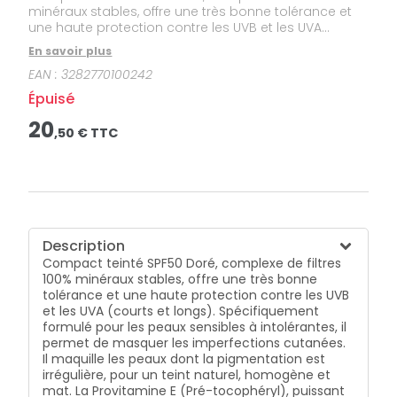
minéraux stables, offre une très bonne tolérance et
une haute protection contre les UVB et les UVA
(courts et longs). Spécifiquement formulé pour les
En savoir plus
peaux sensibles à intolérantes, il permet de masquer
EAN :
3282770100242
les imperfections cutanées. Il maquille les peaux
dont la pigmentation est irrégulière, pour un teint
Épuisé
naturel, homogène et mat. La Provitamine E (Pré-
tocophéryl), puissant antioxydant, ajoute une
20
,
50
€ TTC
protection cellulaire contre les radicaux libres.
Description
Compact teinté SPF50 Doré, complexe de filtres
100% minéraux stables, offre une très bonne
tolérance et une haute protection contre les UVB
et les UVA (courts et longs). Spécifiquement
formulé pour les peaux sensibles à intolérantes, il
permet de masquer les imperfections cutanées.
Il maquille les peaux dont la pigmentation est
irrégulière, pour un teint naturel, homogène et
mat. La Provitamine E (Pré-tocophéryl), puissant