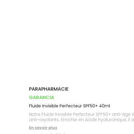
Orthopédie
Vétérinaire
VISAGE-
Etendre
VOTRE
Compléments
CORPS-
INFORMATIONS
APPLICATION
Trousse à
alimentaires
CHEVEUX
UTILES
DE SANTÉ
pharmacie
Dispositifs
Cheveux
PHARMACIES
médicaux
DE GARDE
Corps
Homme
Solaire
Visage
PARAPHARMACIE
GARANCIA
Fluide Invisible Perfecteur SPF50+ 40ml
Notre Fluide Invisible Perfecteur SPF50+ anti-âg
anti-oxydants. Enrichie en Acide hyaluronique, il a
En savoir plus