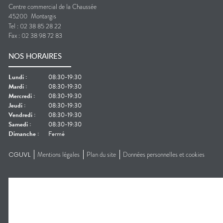
Centre commercial de la Chaussée
45200
Montargis
Tel :
02 38 85 28 22
Fax :
02 38 98 72 83
NOS HORAIRES
Lundi
:
08:30-19:30
Mardi
:
08:30-19:30
Mercredi
:
08:30-19:30
Jeudi
:
08:30-19:30
Vendredi
:
08:30-19:30
Samedi
:
08:30-19:30
Dimanche
:
Fermé
CGUVL
Mentions légales
Plan du site
Données personnelles et cookies