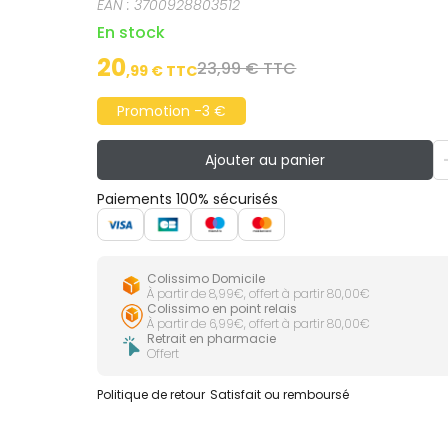
EAN :
3700928803512
En stock
20
23,99 € TTC
,
99
€ TTC
Promotion -3 €
Ajouter au panier
Paiements 100% sécurisés
Colissimo Domicile
À partir de 8,99€, offert à partir 80,00€
Colissimo en point relais
À partir de 6,99€, offert à partir 80,00€
Retrait en pharmacie
Offert
Politique de retour
Satisfait ou remboursé