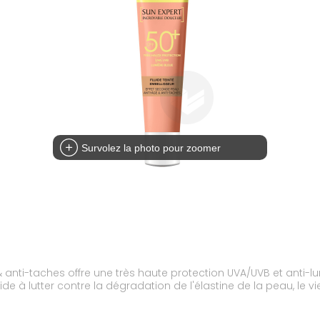
Survolez la photo pour zoomer
e & anti-taches offre une très haute protection UVA/UVB et anti
ide à lutter contre la dégradation de l'élastine de la peau, le v