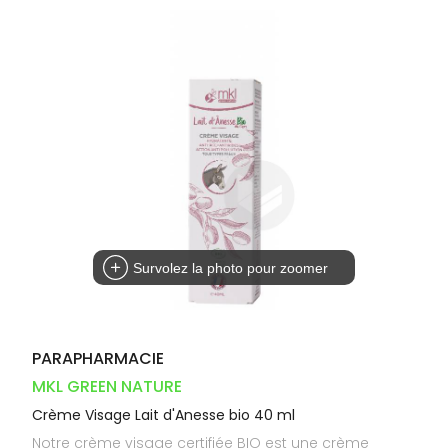
Orthopédie
Vétérinaire
VISAGE-
Etendre
VOTRE
Compléments
CORPS-
INFORMATIONS
APPLICATION
Trousse à
alimentaires
CHEVEUX
UTILES
DE SANTÉ
pharmacie
Dispositifs
Cheveux
PHARMACIES
médicaux
DE GARDE
Corps
Homme
Solaire
Visage
Survolez la photo pour zoomer
PARAPHARMACIE
MKL GREEN NATURE
Crème Visage Lait d'Anesse bio 40 ml
Notre crème visage certifiée BIO est une crème