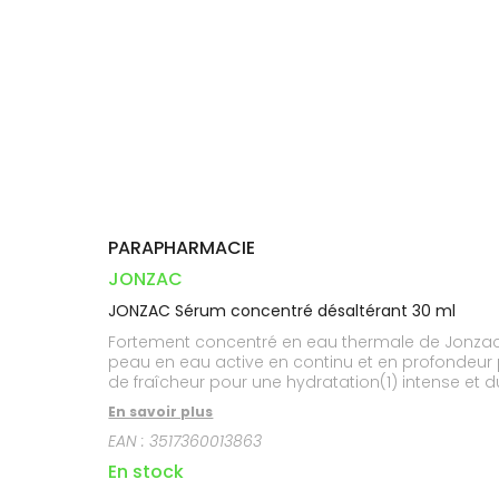
Orthopédie
Vétérinaire
VISAGE-
Etendre
VOTRE
Compléments
CORPS-
INFORMATIONS
APPLICATION
Trousse à
alimentaires
CHEVEUX
UTILES
DE SANTÉ
pharmacie
Dispositifs
Cheveux
PHARMACIES
médicaux
DE GARDE
Corps
Homme
Solaire
Visage
PARAPHARMACIE
JONZAC
JONZAC Sérum concentré désaltérant 30 ml
Fortement concentré en eau thermale de Jonzac e
peau en eau active en continu et en profondeur po
de fraîcheur pour une hydratation(1) intense et du
éclat et sa fraîcheur.Formulé avec : 50% Eau the
En savoir plus
reprogrammateur d'hydratation(1), L-PCA reconnu
EAN :
3517360013863
Formulé pour minimiser les risques de réactions 
En stock