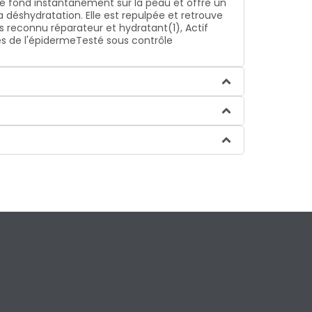
ère fond instantanément sur la peau et offre un
a déshydratation. Elle est repulpée et retrouve
s reconnu réparateur et hydratant(1), Actif
es de l'épidermeTesté sous contrôle