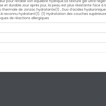
ur pour rétablir son équilibre hydrique.Sa texture gel ultra-lég
e et durable.Jour après jour, la peau est plus résistante face à l
au thermale de Jonzac hydratante(1) , Duo d'acides hyaluronique
A reconnu hydratant(1). (1) Hydratation des couches supérieur
sques de réactions allergiques