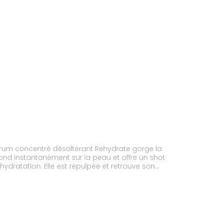
érum concentré désaltérant Rehydrate gorge la
fond instantanément sur la peau et offre un shot
hydratation. Elle est repulpée et retrouve son
nnu réparateur et hydratant(1), Actif naturel
épidermeTesté sous contrôle dermatologique -