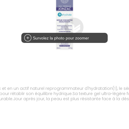
Survolez la photo pour zoomer
t en un actif naturel reprogrammateur d'hydratation(1), le s
ur rétablir son équilibre hydrique.Sa texture gel ultra-légère 
rable.Jour après jour, la peau est plus résistante face à la dés
rmale de Jonzac hydratante(1) , Duo d'acides hyaluroniques reco
 hydratant(1). (1) Hydratation des couches supérieures de l'
allergiques