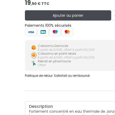
19
,
50
€ TTC
Ajouter au panier
Paiements 100% sécurisés
Colissimo Domicile
À partir de 8,99€, offert à partir 80,00€
Colissimo en point relais
À partir de 6,99€, offert à partir 80,00€
Retrait en pharmacie
Offert
Politique de retour
Satisfait ou remboursé
Description
Fortement concentré en eau thermale de Jonzac