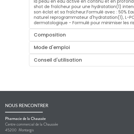
la peau en eau active en continu et en profonde
shot de fraîcheur pour une hydratation(1) intens
son éclat et sa fraîcheur.Formulé avec : 50% E
naturel reprogrammateur d'hydratation(1), L-PC
dermatologique - Formulé pour minimiser les ri
Composition
Mode d'emploi
Conseil d'utilisation
NOUS RENCONTRER
Pharmacie de la Chaussée
Centre commercial de la Chaussée
45200
Montargis