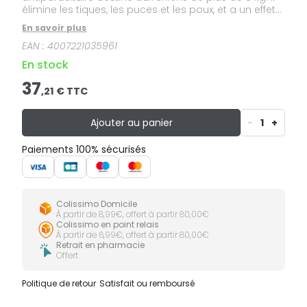
élimine les tiques, les puces et les poux, et a un effet
répulsif sur les tiques. Sans odeur, il est résistant à
En savoir plus
l'eau. Il offre jusqu'à 8 mois de protection.
EAN :
4007221035961
En stock
37
,
21
€ TTC
Ajouter au panier
-
1
+
Paiements 100% sécurisés
Colissimo Domicile
À partir de 8,99€, offert à partir 80,00€
Colissimo en point relais
À partir de 6,99€, offert à partir 80,00€
Retrait en pharmacie
Offert
Politique de retour
Satisfait ou remboursé