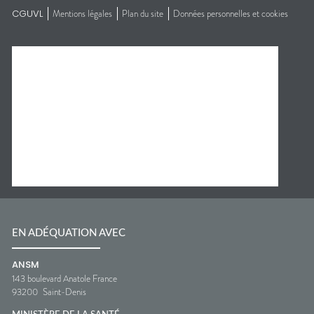
CGUVL
Mentions légales
Plan du site
Données personnelles et cookies
EN ADÉQUATION AVEC
ANSM
143 boulevard Anatole France
93200
Saint-Denis