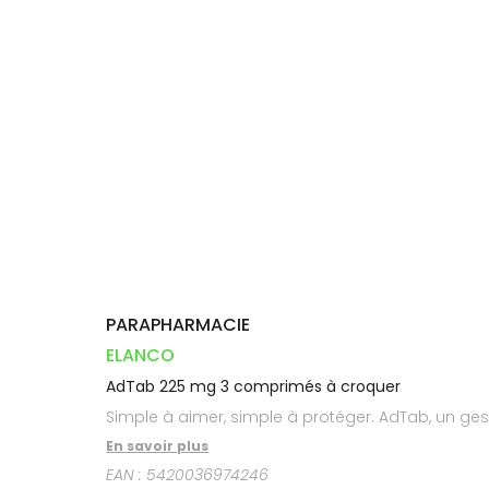
Orthopédie
Vétérinaire
VISAGE-
Etendre
VOTRE
Compléments
CORPS-
INFORMATIONS
APPLICATION
Trousse à
alimentaires
CHEVEUX
UTILES
DE SANTÉ
pharmacie
Dispositifs
Cheveux
PHARMACIES
médicaux
DE GARDE
Corps
Homme
Solaire
Visage
PARAPHARMACIE
ELANCO
AdTab 225 mg 3 comprimés à croquer
Simple à aimer, simple à protéger. AdTab, un ges
En savoir plus
EAN :
5420036974246