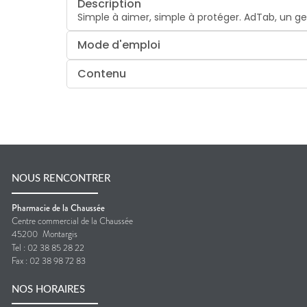
Description
Simple à aimer, simple à protéger. AdTab, un ge
Mode d'emploi
Contenu
NOUS RENCONTRER
Pharmacie de la Chaussée
Centre commercial de la Chaussée
45200
Montargis
Tel :
02 38 85 28 22
Fax :
02 38 98 72 83
NOS HORAIRES