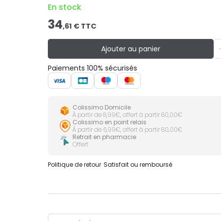
En stock
34
,
61
€ TTC
Ajouter au panier
Paiements 100% sécurisés
Colissimo Domicile
À partir de 8,99€, offert à partir 80,00€
Colissimo en point relais
À partir de 6,99€, offert à partir 80,00€
Retrait en pharmacie
Offert
Politique de retour
Satisfait ou remboursé