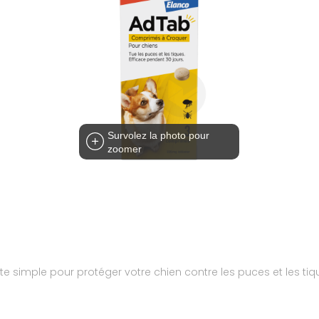
Survolez la photo pour
zoomer
te simple pour protéger votre chien contre les puces et les tiq