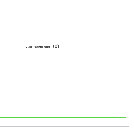
Connexion
Panier
(
0
)